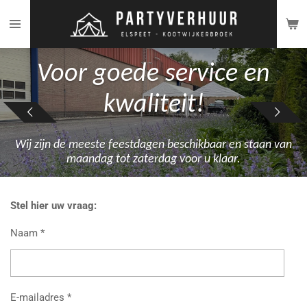
Ga
direct
naar
de
Voor goede service en
hoofdinhoud
kwaliteit!
Wij zijn de meeste feestdagen beschikbaar en staan van
maandag tot zaterdag voor u klaar.
Stel hier uw vraag:
Naam *
E-mailadres *