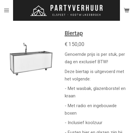
Ga
direct
naar
de
Biertap
hoofdinhoud
€ 150,00
Genoemde prijs is per stuk, per
dag en exclusief BTW!
Deze biertap is uitgevoerd met
het volgende:
- Met wasbak, glazenborstel en
kraan
- Met radio en ingebouwde
boxen
- Inclusief koolzuur
- Fusten bier en glazen zijn bij