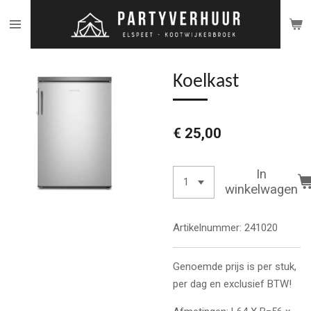
Ga
direct
naar
de
Koelkast
hoofdinhoud
€ 25,00
In
winkelwagen
Artikelnummer:
241020
Genoemde prijs is per stuk,
per dag en exclusief BTW!