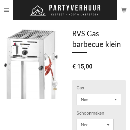
Ga
direct
naar
de
RVS Gas
hoofdinhoud
barbecue klein
€ 15,00
Gas
Schoonmaken