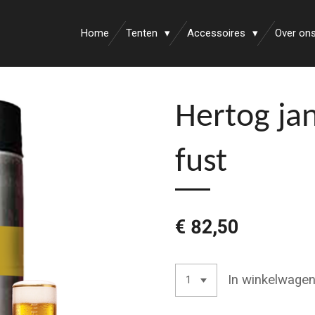
Home
Tenten
Accessoires
Over on
Hertog jan
fust
€ 82,50
In winkelwage