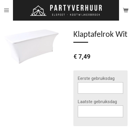
Ga
direct
naar
de
Klaptafelrok Wit
hoofdinhoud
€ 7,49
Eerste gebruiksdag
Laatste gebruiksdag