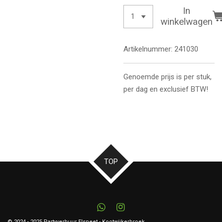
In
winkelwagen
Artikelnummer:
241030
Genoemde prijs is per stuk,
per dag en exclusief BTW!
TOP
W
I
h
n
© 2024 - 2025 Partyverhuur Elspeet - Kootwijkerbroek